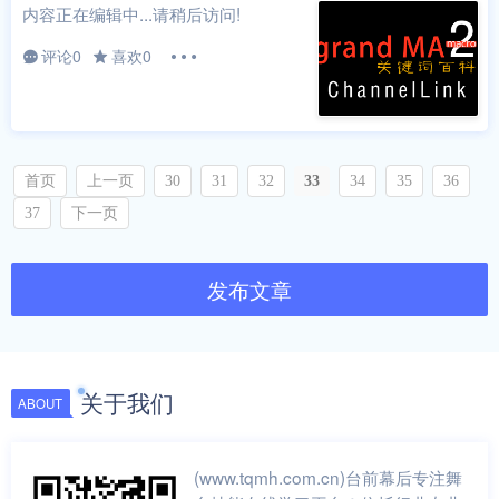
内容正在编辑中...请稍后访问!
评论0
喜欢0
首页
上一页
30
31
32
33
34
35
36
37
下一页
发布文章
关于我们
ABOUT
(www.tqmh.com.cn)台前幕后专注舞