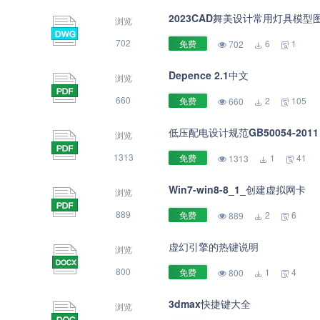
2023CAD舞美设计常用灯具模型
浏览
702
免费
6
1
702
Depence 2.1中文
浏览
660
免费
2
105
660
低压配电设计规范GB50054-2011
浏览
1313
免费
1
41
1313
Win7-win8-8_1_创建虚拟网卡
浏览
889
免费
2
6
889
虚幻引擎的热键说明
浏览
800
免费
1
4
800
3dmax快捷键大全
浏览