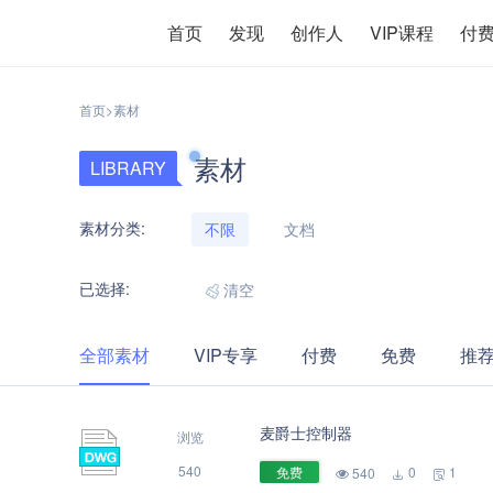
首页
发现
创作人
VIP课程
付
首页
>
素材
素材
LIBRARY
素材分类:
不限
文档
已选择:
清空
全部素材
VIP专享
付费
免费
推
麦爵士控制器
浏览
540
免费
0
1
540