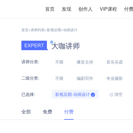
首页
发现
创作人
VIP课程
付
首页
>
讲师列表
>
影视后期
>
动画设计
大咖讲师
EXPERT
讲师分类:
不限
播音主持
音乐乐器
二级分类:
不限
编剧写作
专业摄影
已选择:
影视后期-动画设计
清空
全部
免费
付费