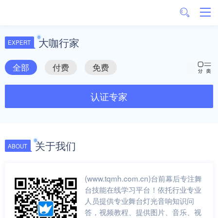
大咖行家
EXPERT
全部
付费
免费
认证专家
关于我们
ABOUT
(www.tqmh.com.cn)台前幕后专注舞
台技能在线学习平台！依托行业专业
人员提供专业舞台灯光音响知识问
答，视频教程、提供图片、音乐、视