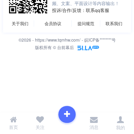
频、文案、平面设计等内容输出！
投诉/合作/反馈：联系qq客服
关于我们
会员协议
提问规范
联系我们
©2026 -
https://www.tqmhw.com/
- 皖ICP备********号
版权所有 © 台前幕后
首页
关注
消息
我的