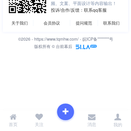
频、文案、平面设计等内容输出！
投诉/合作/反馈：联系qq客服
关于我们
会员协议
提问规范
联系我们
©2026 -
https://www.tqmhw.com/
- 皖ICP备********号
版权所有 © 台前幕后
首页
关注
消息
我的